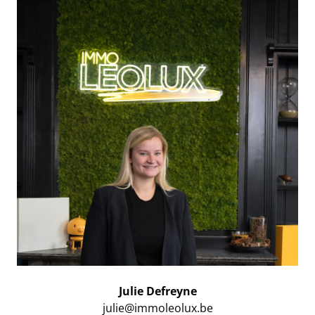
Julie Defreyne
julie@immoleolux.be