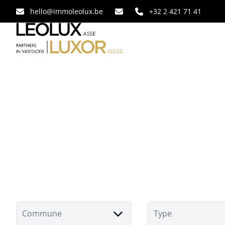
Aller au contenu principal
hello@immoleolux.be
+32 2 421 71 41
Commune
Type