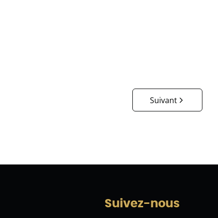
€ 579.000
3
1
193
m²
600
m²
Suivant
Suivez-nous