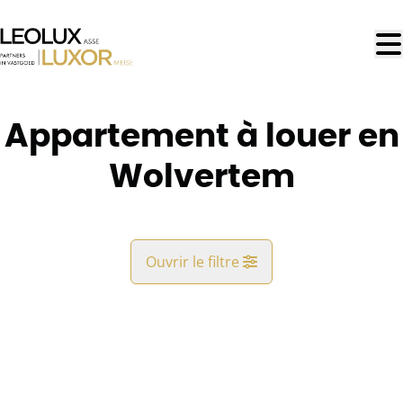
Aller au contenu principal
Appartement à louer en
Wolvertem
Ouvrir le filtre
Commune
LOUÉ
Wolvertem (1861)
Remove
Vue de la carte