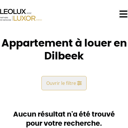
Aller au contenu principal
Appartement à louer en
Dilbeek
Ouvrir le filtre
Commune
Dilbeek (1700)
Aucun résultat n'a été trouvé
Remove
Vue de la carte
pour votre recherche.