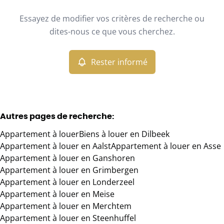
Type
Essayez de modifier vos critères de recherche ou
Appartement
Rester informé
Trier par
Remove
dites-nous ce que vous cherchez.
Rester informé
Critères plus
Min. budget
Autres pages de recherche
:
Appartement à louer
Biens à louer en Dilbeek
Max. budget
Appartement à louer en Aalst
Appartement à louer en Asse
Appartement à louer en Ganshoren
Appartement à louer en Grimbergen
Appartement à louer en Londerzeel
Chercher
Appartement à louer en Meise
Appartement à louer en Merchtem
Appartement à louer en Steenhuffel