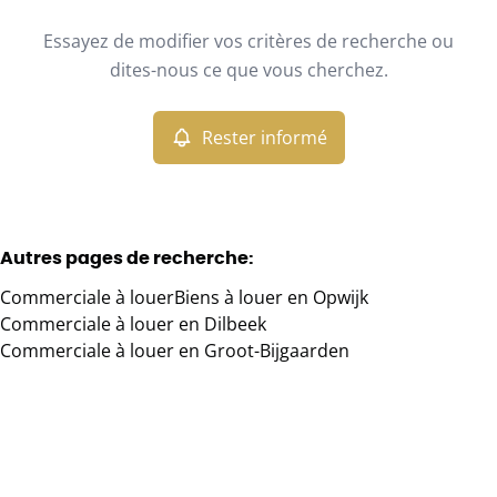
Type
Essayez de modifier vos critères de recherche ou
Commerciale
Rester informé
Trier par
Remove
dites-nous ce que vous cherchez.
Rester informé
Critères plus
Min. budget
Autres pages de recherche
:
Commerciale à louer
Biens à louer en Opwijk
Max. budget
Commerciale à louer en Dilbeek
Commerciale à louer en Groot-Bijgaarden
Chercher