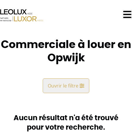
Aller au contenu principal
Commerciale à louer en
Opwijk
Ouvrir le filtre
Commune
Opwijk (1745)
Aucun résultat n'a été trouvé
Remove
Vue de la carte
pour votre recherche.