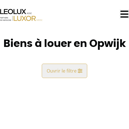
Aller au contenu principal
Biens à louer en Opwijk
Ouvrir le filtre
Commune
LOUÉ
Opwijk (1745)
Remove
Vue de la carte
Type
Rester informé
Trier par