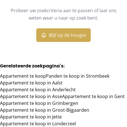
Type
Probeer uw zoekcriteria aan te passen of laat ons
Appartement
Blijf op de hoogte
Sorteer op
Remove
weten waar u naar op zoek bent.
Blijf op de hoogte
Meer criteria
Min. budget
Gerelateerde zoekpagina's
:
Appartement te koop
Panden te koop in Strombeek
Max. budget
Appartement te koop in Aalst
Appartement te koop in Anderlecht
Appartement te koop in Asse
Appartement te koop in Gent
Appartement te koop in Grimbergen
Zoeken
Appartement te koop in Groot-Bijgaarden
Appartement te koop in Jette
Appartement te koop in Londerzeel