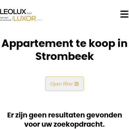
Ga naar hoofdinhoud
Appartement te koop in
Strombeek
Open filter
Gemeente
Strombeek (1853)
Er zijn geen resultaten gevonden
Remove
Kaartweergave
voor uw zoekopdracht.