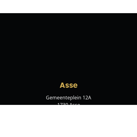
Asse
Gemeenteplein 12A
1730 Asse
hello@immoleolux.be
+32 2 421 71 41
Meise