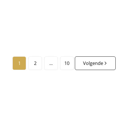
Coppendries 5, 1852 Beigem
(ref.
1119
)
€ 579.000
3
1
193
m²
600
m²
1
2
...
10
Volgende