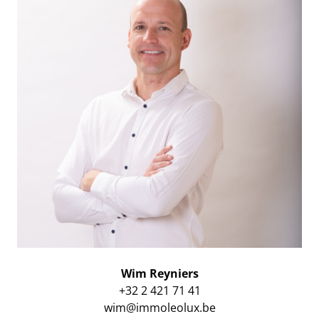
Wim Reyniers
+32 2 421 71 41
wim@immoleolux.be