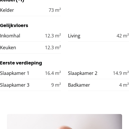
Kelder
73
m²
Gelijkvloers
Inkomhal
12.3
m²
Living
42
m²
Keuken
12.3
m²
Eerste verdieping
Slaapkamer 1
16.4
m²
Slaapkamer 2
14.9
m²
Slaapkamer 3
9
m²
Badkamer
4
m²