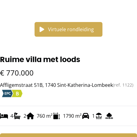
Virtuele rondleiding
Ruime villa met loods
€ 770.000
Affligemstraat 51B, 1740 Sint-Katherina-Lombeek
(ref.
1122
)
4
2
760
m²
1790
m²
1