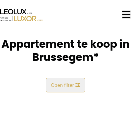
Ga naar hoofdinhoud
Appartement te koop in
Brussegem*
Open filter
Gemeente
Brussegem* (1785)
Remove
Kaartweergave