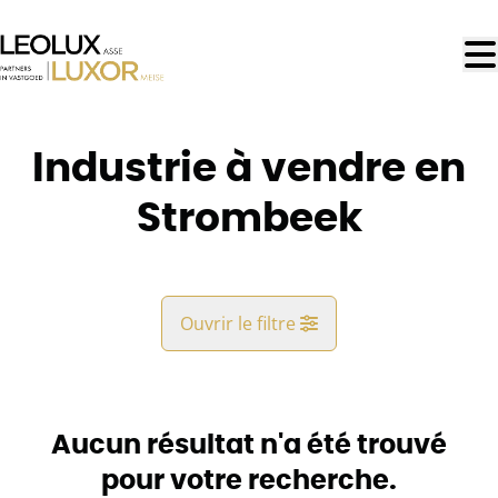
Aller au contenu principal
Industrie à vendre en
Strombeek
Ouvrir le filtre
Commune
Strombeek (1853)
Aucun résultat n'a été trouvé
Remove
Vue de la carte
pour votre recherche.