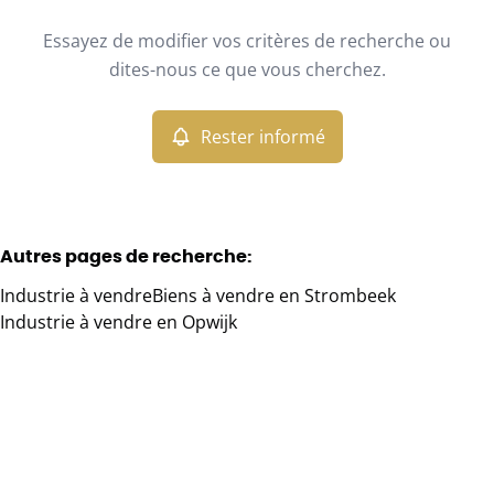
Type
Essayez de modifier vos critères de recherche ou
Industrie
Rester informé
Trier par
Remove
dites-nous ce que vous cherchez.
Rester informé
Critères plus
Min. budget
Autres pages de recherche
:
Industrie à vendre
Biens à vendre en Strombeek
Max. budget
Industrie à vendre en Opwijk
Chercher