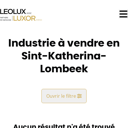
Aller au contenu principal
Industrie à vendre en
Sint-Katherina-
Lombeek
Ouvrir le filtre
Commune
Sint-Katherina-Lombeek (1740)
Aucun résultat n'a été trouvé
Remove