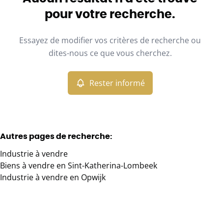
Vue de la carte
pour votre recherche.
Type
Essayez de modifier vos critères de recherche ou
Industrie
Rester informé
Trier par
Remove
dites-nous ce que vous cherchez.
Rester informé
Critères plus
Min. budget
Autres pages de recherche
:
Industrie à vendre
Max. budget
Biens à vendre en Sint-Katherina-Lombeek
Industrie à vendre en Opwijk
Chercher