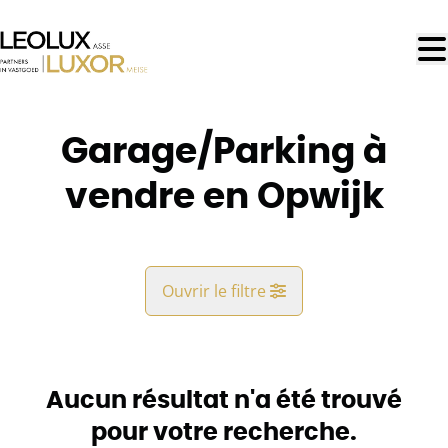
Aller au contenu principal
Garage/Parking à
vendre en Opwijk
Ouvrir le filtre
Commune
Opwijk (1745)
Aucun résultat n'a été trouvé
Remove
Vue de la carte
pour votre recherche.