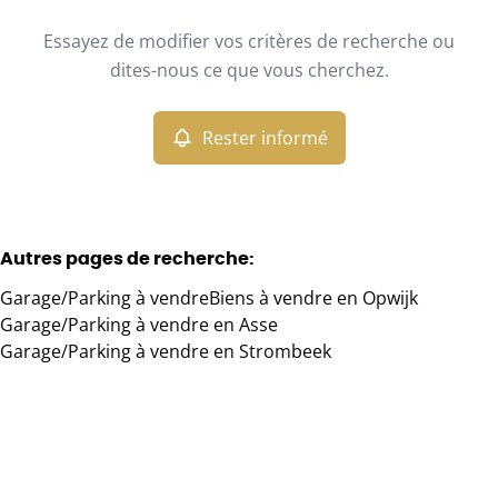
Type
Essayez de modifier vos critères de recherche ou
Garage/Parking
Rester informé
Trier par
Remove
dites-nous ce que vous cherchez.
Rester informé
Critères plus
Min. budget
Autres pages de recherche
:
Garage/Parking à vendre
Biens à vendre en Opwijk
Max. budget
Garage/Parking à vendre en Asse
Garage/Parking à vendre en Strombeek
Chercher