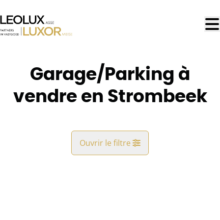
Aller au contenu principal
Garage/Parking à
vendre en Strombeek
Ouvrir le filtre
Commune
OPTION
Strombeek (1853)
Remove
Vue de la carte