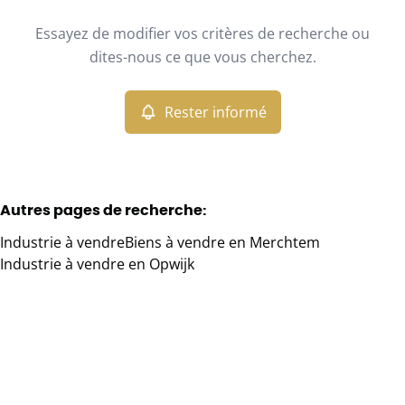
Type
Essayez de modifier vos critères de recherche ou
Industrie
Rester informé
Trier par
Remove
dites-nous ce que vous cherchez.
Rester informé
Critères plus
Min. budget
Autres pages de recherche
:
Industrie à vendre
Biens à vendre en Merchtem
Max. budget
Industrie à vendre en Opwijk
Chercher