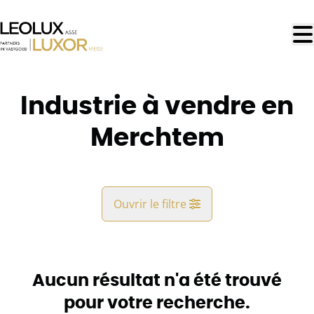
Aller au contenu principal
Industrie à vendre en
Merchtem
Ouvrir le filtre
Commune
Brussegem* (1785)
Aucun résultat n'a été trouvé
Remove
Vue de la carte
pour votre recherche.