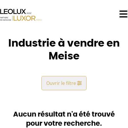
Aller au contenu principal
Industrie à vendre en
Meise
Ouvrir le filtre
Commune
Meise (1860, 1861)
Aucun résultat n'a été trouvé
Remove
Vue de la carte
pour votre recherche.