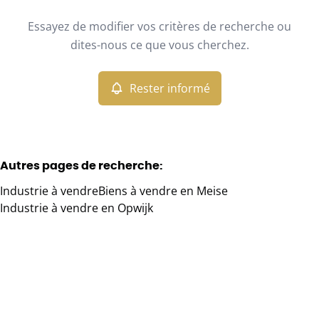
Type
Essayez de modifier vos critères de recherche ou
Industrie
Rester informé
Trier par
Remove
dites-nous ce que vous cherchez.
Rester informé
Critères plus
Min. budget
Autres pages de recherche
:
Industrie à vendre
Biens à vendre en Meise
Max. budget
Industrie à vendre en Opwijk
Chercher