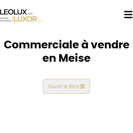
Aller au contenu principal
Commerciale à vendre
en Meise
Ouvrir le filtre
Commune
Meise (1860, 1861)
Remove
Vue de la carte