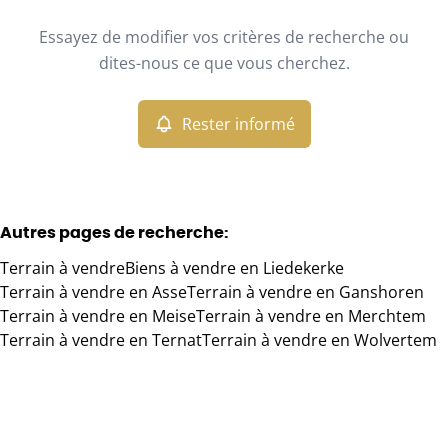
Type
Essayez de modifier vos critères de recherche ou
Terrain
Rester informé
Trier par
Remove
dites-nous ce que vous cherchez.
Rester informé
Critères plus
Min. budget
Autres pages de recherche
:
Terrain à vendre
Biens à vendre en Liedekerke
Max. budget
Terrain à vendre en Asse
Terrain à vendre en Ganshoren
Terrain à vendre en Meise
Terrain à vendre en Merchtem
Terrain à vendre en Ternat
Terrain à vendre en Wolvertem
Chercher