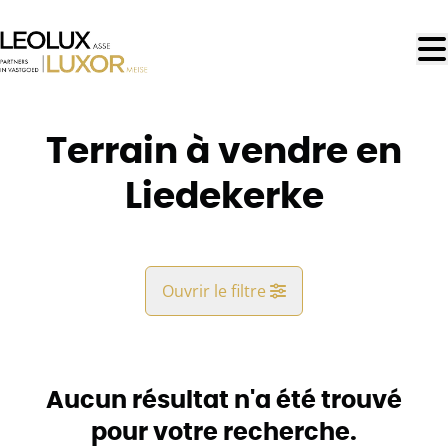
Aller au contenu principal
Terrain à vendre en
Liedekerke
Ouvrir le filtre
Commune
Liedekerke (1770)
Aucun résultat n'a été trouvé
Remove
Vue de la carte
pour votre recherche.