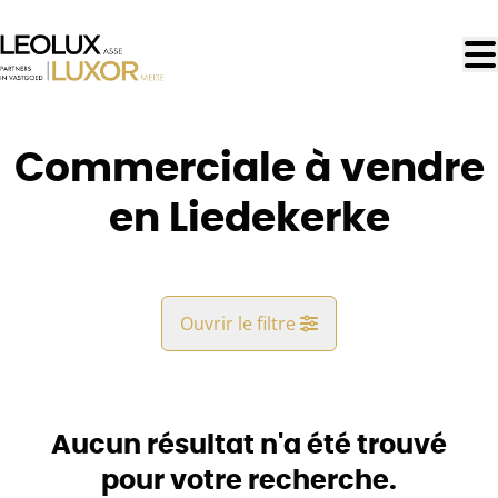
Aller au contenu principal
Commerciale à vendre
en Liedekerke
Ouvrir le filtre
Commune
Liedekerke (1770)
Aucun résultat n'a été trouvé
Remove
Vue de la carte
pour votre recherche.