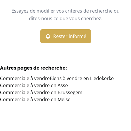
Type
Essayez de modifier vos critères de recherche ou
Commerciale
Rester informé
Trier par
Remove
dites-nous ce que vous cherchez.
Rester informé
Critères plus
Min. budget
Autres pages de recherche
:
Commerciale à vendre
Biens à vendre en Liedekerke
Max. budget
Commerciale à vendre en Asse
Commerciale à vendre en Brussegem
Commerciale à vendre en Meise
Chercher