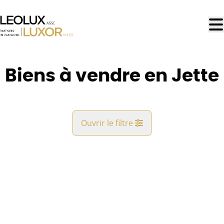
Aller au contenu principal
Biens à vendre en Jette
Ouvrir le filtre
Commune
OPTION
Jette (1090)
Remove
Vue de la carte
Type
Rester informé
Trier par