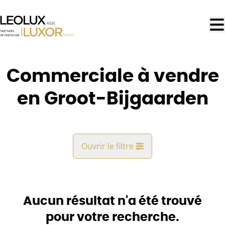
Aller au contenu principal
Commerciale à vendre
en Groot-Bijgaarden
Ouvrir le filtre
Commune
Groot-Bijgaarden (1702)
Aucun résultat n'a été trouvé
Remove
Vue de la carte
pour votre recherche.