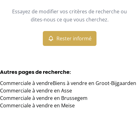
Type
Essayez de modifier vos critères de recherche ou
Commerciale
Rester informé
Trier par
Remove
dites-nous ce que vous cherchez.
Rester informé
Critères plus
Min. budget
Autres pages de recherche
:
Commerciale à vendre
Biens à vendre en Groot-Bijgaarden
Max. budget
Commerciale à vendre en Asse
Commerciale à vendre en Brussegem
Commerciale à vendre en Meise
Chercher