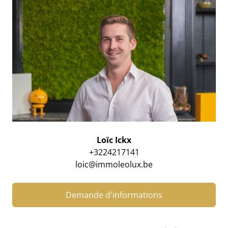
Loïc Ickx
+3224217141
loic@immoleolux.be
Demande d'informations