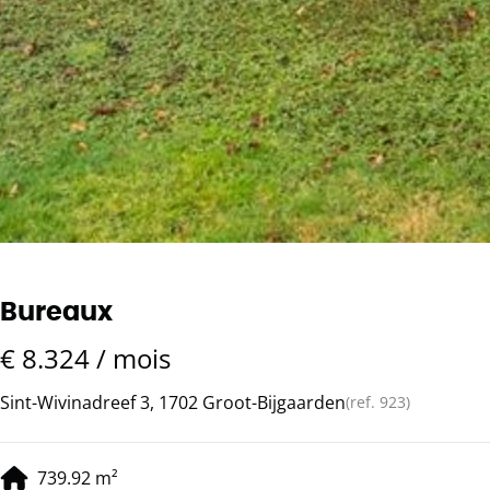
Bureaux
€ 8.324 / mois
Sint-Wivinadreef 3, 1702 Groot-Bijgaarden
(ref.
923
)
739.92
m²