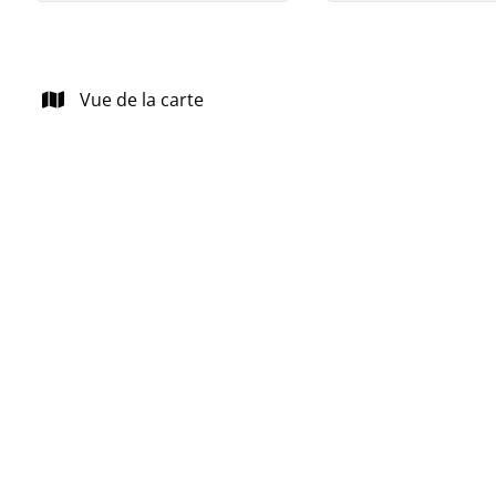
Vue de la carte
NOUVEAU
Charmante maison à rénover à Oppem