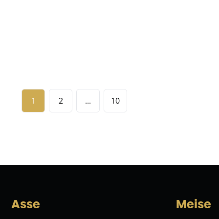
€ 949.000
5
2
260
m²
4513
m²
2
3
1
2
...
10
Asse
Meise