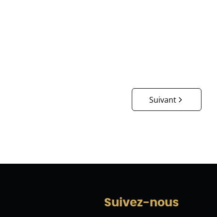
€ 579.000
3
1
193
m²
600
m²
Suivant
Suivez-nous