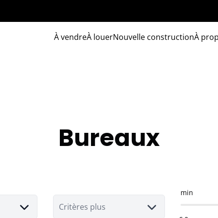
À vendre
À louer
Nouvelle construction
À pro
Bureaux
min
Critères plus