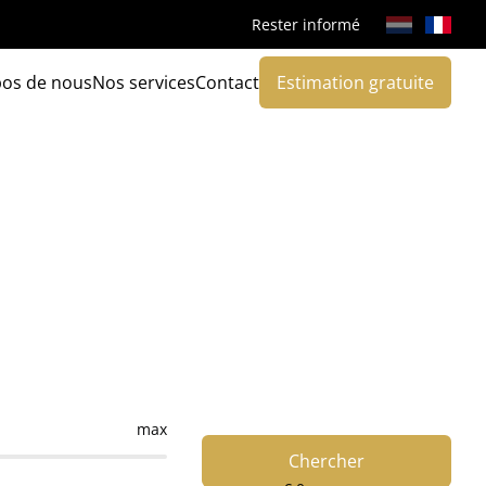
Rester informé
pos de nous
Nos services
Contact
Estimation gratuite
max
Chercher