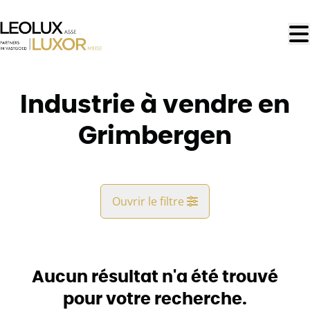
Aller au contenu principal
Industrie à vendre en
Grimbergen
Ouvrir le filtre
Commune
Grimbergen (1850)
Aucun résultat n'a été trouvé
Remove
Vue de la carte
pour votre recherche.