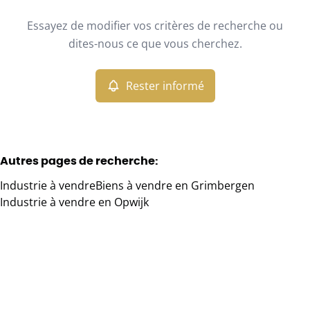
Type
Essayez de modifier vos critères de recherche ou
Industrie
Rester informé
Trier par
Remove
dites-nous ce que vous cherchez.
Rester informé
Critères plus
Min. budget
Autres pages de recherche
:
Industrie à vendre
Biens à vendre en Grimbergen
Max. budget
Industrie à vendre en Opwijk
Chercher