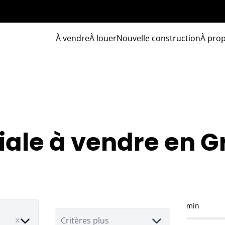
À vendre
À louer
Nouvelle construction
À pro
le à vendre en 
min
ove
Critères plus