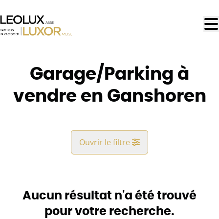
Aller au contenu principal
Garage/Parking à
vendre en Ganshoren
Ouvrir le filtre
Commune
Ganshoren (1083)
Aucun résultat n'a été trouvé
Remove
Vue de la carte
pour votre recherche.