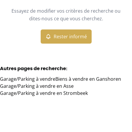
Type
Essayez de modifier vos critères de recherche ou
Garage/Parking
Rester informé
Trier par
Remove
dites-nous ce que vous cherchez.
Rester informé
Critères plus
Min. budget
Autres pages de recherche
:
Garage/Parking à vendre
Biens à vendre en Ganshoren
Max. budget
Garage/Parking à vendre en Asse
Garage/Parking à vendre en Strombeek
Chercher