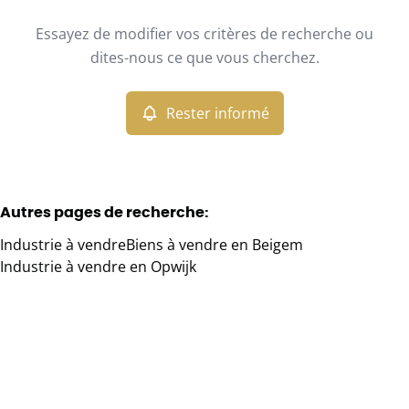
Type
Essayez de modifier vos critères de recherche ou
Industrie
Rester informé
Trier par
Remove
dites-nous ce que vous cherchez.
Rester informé
Critères plus
Min. budget
Autres pages de recherche
:
Industrie à vendre
Biens à vendre en Beigem
Max. budget
Industrie à vendre en Opwijk
Chercher