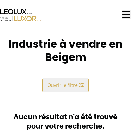
Aller au contenu principal
Industrie à vendre en
Beigem
Ouvrir le filtre
Commune
Beigem (1852)
Aucun résultat n'a été trouvé
Remove
Vue de la carte
pour votre recherche.