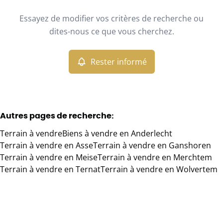
Type
Essayez de modifier vos critères de recherche ou
Terrain
Rester informé
Trier par
Remove
dites-nous ce que vous cherchez.
Rester informé
Critères plus
Min. budget
Autres pages de recherche
:
Terrain à vendre
Biens à vendre en Anderlecht
Max. budget
Terrain à vendre en Asse
Terrain à vendre en Ganshoren
Terrain à vendre en Meise
Terrain à vendre en Merchtem
Terrain à vendre en Ternat
Terrain à vendre en Wolvertem
Chercher