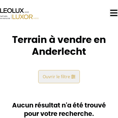
Aller au contenu principal
Terrain à vendre en
Anderlecht
Ouvrir le filtre
Commune
Anderlecht (1070)
Aucun résultat n'a été trouvé
Remove
Vue de la carte
pour votre recherche.