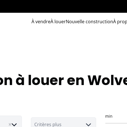
À vendre
À louer
Nouvelle construction
À pro
n à louer en Wol
min
Critères plus