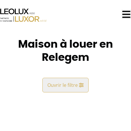
Aller au contenu principal
Maison à louer en
Relegem
Ouvrir le filtre
Commune
LOUÉ
Relegem (1731)
Remove
Vue de la carte