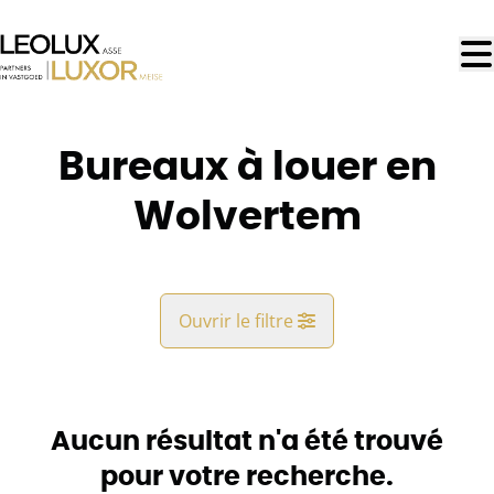
Aller au contenu principal
Bureaux à louer en
Wolvertem
Ouvrir le filtre
Commune
Wolvertem (1861)
Aucun résultat n'a été trouvé
Remove
Vue de la carte
pour votre recherche.