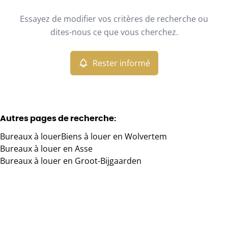
Type
Essayez de modifier vos critères de recherche ou
Bureaux
Rester informé
Trier par
Remove
dites-nous ce que vous cherchez.
Rester informé
Critères plus
Min. budget
Autres pages de recherche
:
Bureaux à louer
Biens à louer en Wolvertem
Max. budget
Bureaux à louer en Asse
Bureaux à louer en Groot-Bijgaarden
Chercher