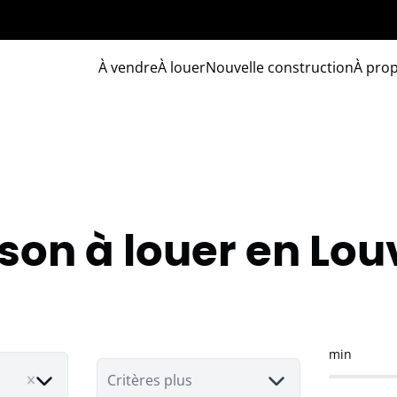
À vendre
À louer
Nouvelle construction
À pro
son à louer en Lou
min
Critères plus