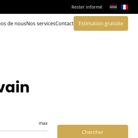
Rester informé
pos de nous
Nos services
Contact
Estimation gratuite
vain
max
Chercher