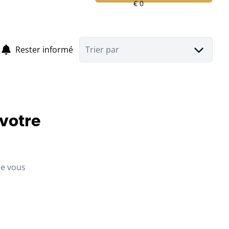
Rester informé
Trier par
 votre
ue vous