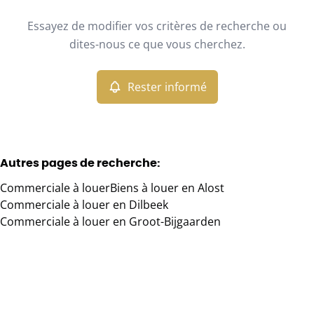
Type
Essayez de modifier vos critères de recherche ou
Commerciale
Rester informé
Trier par
Remove
dites-nous ce que vous cherchez.
Rester informé
Critères plus
Min. budget
Autres pages de recherche
:
Commerciale à louer
Biens à louer en Alost
Max. budget
Commerciale à louer en Dilbeek
Commerciale à louer en Groot-Bijgaarden
Chercher