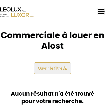
Aller au contenu principal
Commerciale à louer en
Alost
Ouvrir le filtre
Commune
Alost (9300)
Aucun résultat n'a été trouvé
Remove
Vue de la carte
pour votre recherche.