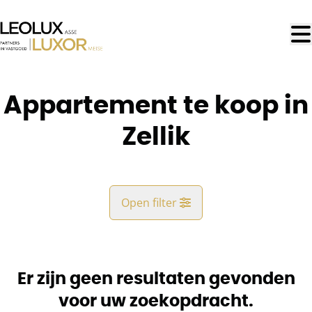
Ga naar hoofdinhoud
Appartement te koop in
Zellik
Open filter
Gemeente
Zellik (1731)
Er zijn geen resultaten gevonden
Remove
Kaartweergave
voor uw zoekopdracht.