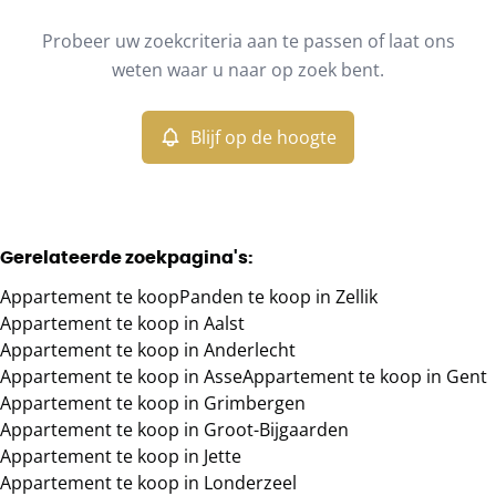
Type
Probeer uw zoekcriteria aan te passen of laat ons
Appartement
Blijf op de hoogte
Sorteer op
Remove
weten waar u naar op zoek bent.
Blijf op de hoogte
Meer criteria
Min. budget
Gerelateerde zoekpagina's
:
Appartement te koop
Panden te koop in Zellik
Max. budget
Appartement te koop in Aalst
Appartement te koop in Anderlecht
Appartement te koop in Asse
Appartement te koop in Gent
Appartement te koop in Grimbergen
Zoeken
Appartement te koop in Groot-Bijgaarden
Appartement te koop in Jette
Appartement te koop in Londerzeel