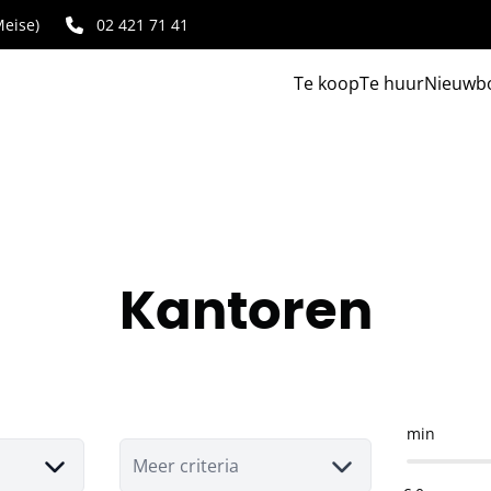
eise)
02 421 71 41
Te koop
Te huur
Nieuwb
Kantoren
min
Meer criteria