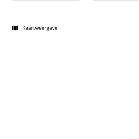
Kaartweergave
NIEUW
Charmante te renoveren woning in