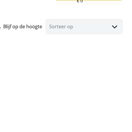
Blijf op de hoogte
Sorteer op
Bouwgrond voor halfopen bebouwing