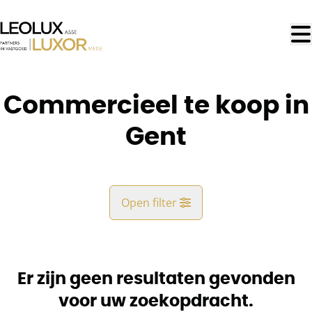
Ga naar hoofdinhoud
Commercieel te koop in
Gent
Open filter
Gemeente
Gent (9000)
Er zijn geen resultaten gevonden
Remove
Kaartweergave
voor uw zoekopdracht.