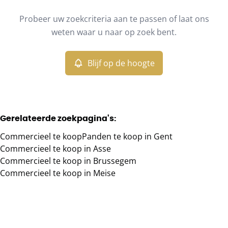
Type
Probeer uw zoekcriteria aan te passen of laat ons
Commercieel
Blijf op de hoogte
Sorteer op
Remove
weten waar u naar op zoek bent.
Blijf op de hoogte
Meer criteria
Min. budget
Gerelateerde zoekpagina's
:
Commercieel te koop
Panden te koop in Gent
Max. budget
Commercieel te koop in Asse
Commercieel te koop in Brussegem
Commercieel te koop in Meise
Zoeken