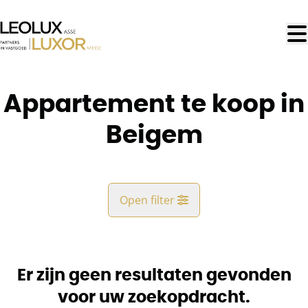
Ga naar hoofdinhoud
Appartement te koop in
Beigem
Open filter
Gemeente
Beigem (1852)
Er zijn geen resultaten gevonden
Remove
Kaartweergave
voor uw zoekopdracht.