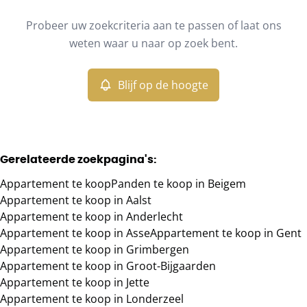
Type
Probeer uw zoekcriteria aan te passen of laat ons
Appartement
Blijf op de hoogte
Sorteer op
Remove
weten waar u naar op zoek bent.
Blijf op de hoogte
Meer criteria
Min. budget
Gerelateerde zoekpagina's
:
Appartement te koop
Panden te koop in Beigem
Max. budget
Appartement te koop in Aalst
Appartement te koop in Anderlecht
Appartement te koop in Asse
Appartement te koop in Gent
Appartement te koop in Grimbergen
Zoeken
Appartement te koop in Groot-Bijgaarden
Appartement te koop in Jette
Appartement te koop in Londerzeel