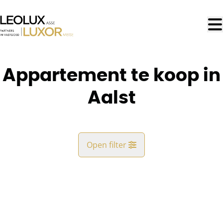
Ga naar hoofdinhoud
Appartement te koop in
Aalst
Open filter
Gemeente
OPTIE
Aalst (9300)
Remove
Kaartweergave