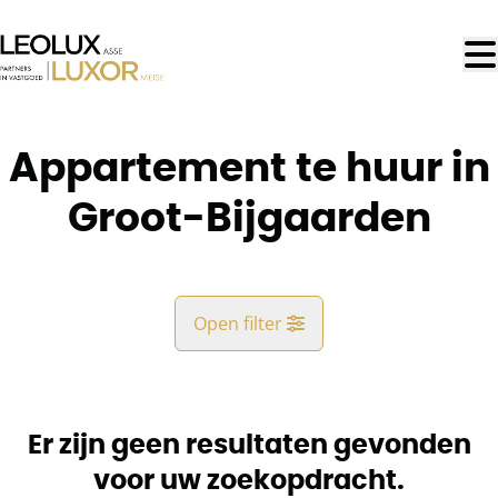
Ga naar hoofdinhoud
Appartement te huur in
Groot-Bijgaarden
Open filter
Gemeente
Groot-Bijgaarden (1702)
Er zijn geen resultaten gevonden
Remove
Kaartweergave
voor uw zoekopdracht.