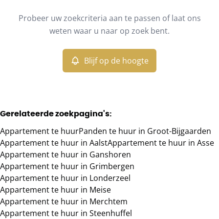
Type
Probeer uw zoekcriteria aan te passen of laat ons
Appartement
Blijf op de hoogte
Sorteer op
Remove
weten waar u naar op zoek bent.
Blijf op de hoogte
Meer criteria
Min. budget
Gerelateerde zoekpagina's
:
Appartement te huur
Panden te huur in Groot-Bijgaarden
Max. budget
Appartement te huur in Aalst
Appartement te huur in Asse
Appartement te huur in Ganshoren
Appartement te huur in Grimbergen
Appartement te huur in Londerzeel
Zoeken
Appartement te huur in Meise
Appartement te huur in Merchtem
Appartement te huur in Steenhuffel