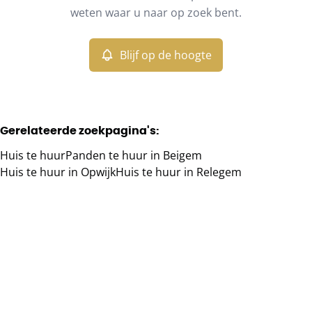
Remove
weten waar u naar op zoek bent.
Blijf op de hoogte
Meer criteria
Min. budget
Gerelateerde zoekpagina's
:
Huis te huur
Panden te huur in Beigem
Max. budget
Huis te huur in Opwijk
Huis te huur in Relegem
Zoeken