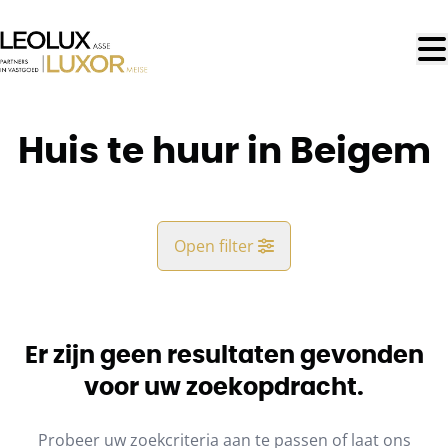
Ga naar hoofdinhoud
Huis te huur in Beigem
Open filter
Gemeente
Beigem (1852)
Er zijn geen resultaten gevonden
Remove
Kaartweergave
voor uw zoekopdracht.
Type
Probeer uw zoekcriteria aan te passen of laat ons
Huis
Blijf op de hoogte
Sorteer op