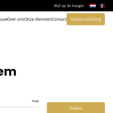
Blijf op de hoogte
ouw
Over ons
Onze diensten
Contact
Gratis schatting
gem
max
Zoeken