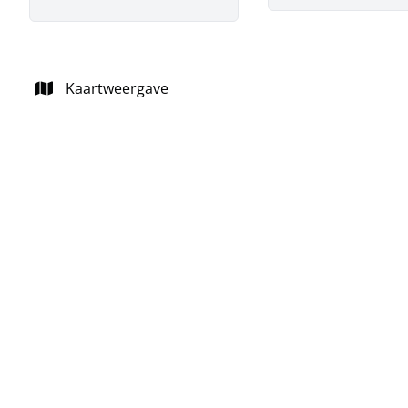
Kaartweergave
VERHUURD
Bungalow