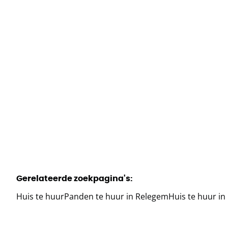
1731 Relegem
(ref.
1023
)
Verhuurd
2
1
102
m²
550
m²
1
1
Gerelateerde zoekpagina's
:
Huis te huur
Panden te huur in Relegem
Huis te huur in