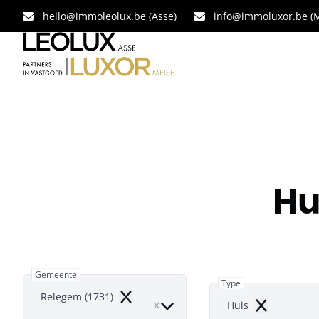
Ga naar hoofdinhoud
hello@immoleolux.be (Asse)
info@immoluxor.be (M
Hu
Gemeente
Type
Relegem (1731)
Remove
Huis
Remove