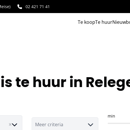
eise)
02 421 71 41
Te koop
Te huur
Nieuwb
is te huur in Rele
min
Meer criteria