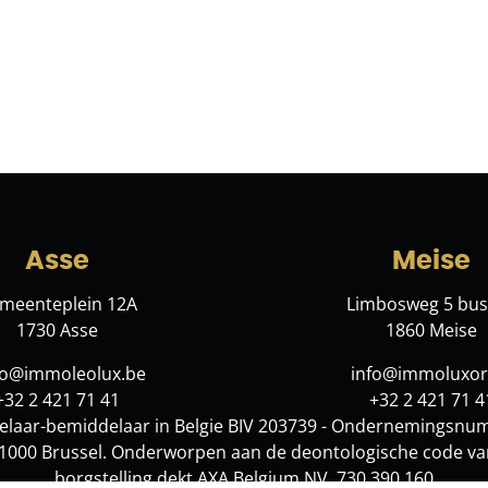
Asse
Meise
meenteplein 12A
Limbosweg 5 bus
1730 Asse
1860 Meise
lo@immoleolux.be
info@immoluxor
+32 2 421 71 41
+32 2 421 71 4
laar-bemiddelaar in Belgie BIV 203739 - Ondernemingsnu
te 1000 Brussel. Onderworpen aan de
deontologische code va
borgstelling dekt AXA Belgium NV, 730.390.160