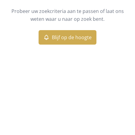
Type
Probeer uw zoekcriteria aan te passen of laat ons
Blijf op de hoogte
Sorteer op
weten waar u naar op zoek bent.
Meer criteria
Blijf op de hoogte
Min. budget
Max. budget
Zoeken