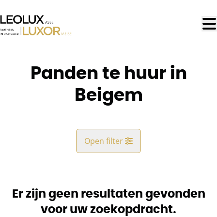
Ga naar hoofdinhoud
Panden te huur in
Beigem
Open filter
Gemeente
Beigem (1852)
Er zijn geen resultaten gevonden
Remove
Kaartweergave
voor uw zoekopdracht.