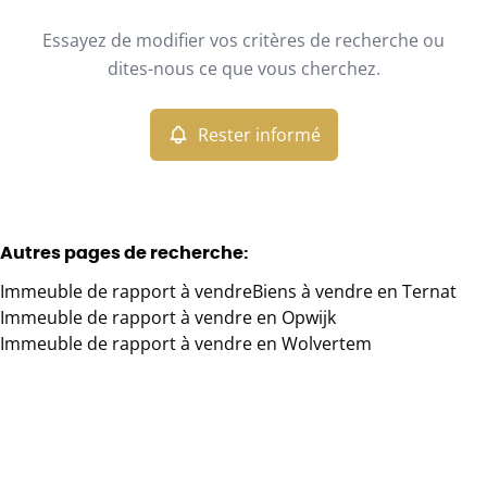
Type
Essayez de modifier vos critères de recherche ou
Immeuble de rapport
Rester informé
Trier par
Remove
dites-nous ce que vous cherchez.
Rester informé
Critères plus
Min. budget
Autres pages de recherche
:
Immeuble de rapport à vendre
Biens à vendre en Ternat
Max. budget
Immeuble de rapport à vendre en Opwijk
Immeuble de rapport à vendre en Wolvertem
Chercher