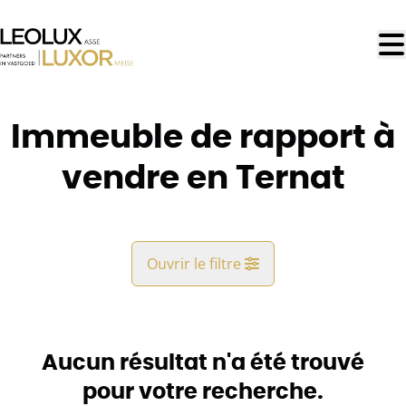
Aller au contenu principal
Immeuble de rapport à
vendre en Ternat
Ouvrir le filtre
Commune
Ternat (1740, 1741)
Aucun résultat n'a été trouvé
Remove
Vue de la carte
pour votre recherche.