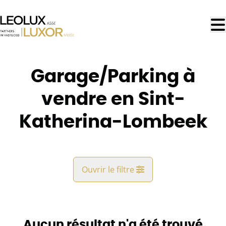
Aller au contenu principal
Garage/Parking à
vendre en Sint-
Katherina-Lombeek
Ouvrir le filtre
Commune
Sint-Katherina-Lombeek (1740)
Aucun résultat n'a été trouvé
Remove