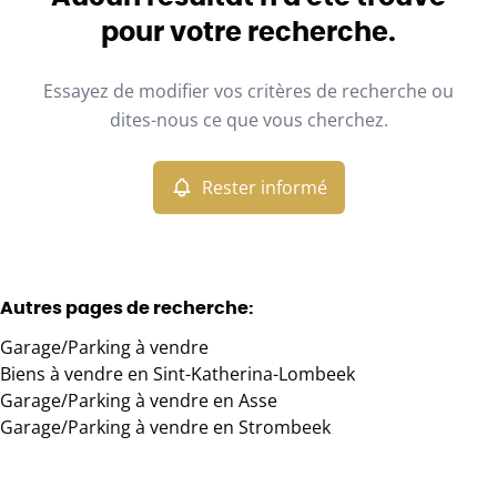
Vue de la carte
pour votre recherche.
Type
Essayez de modifier vos critères de recherche ou
Garage/Parking
Rester informé
Trier par
Remove
dites-nous ce que vous cherchez.
Rester informé
Critères plus
Min. budget
Autres pages de recherche
:
Garage/Parking à vendre
Max. budget
Biens à vendre en Sint-Katherina-Lombeek
Garage/Parking à vendre en Asse
Garage/Parking à vendre en Strombeek
Chercher