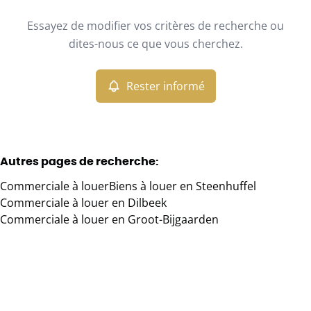
Type
Essayez de modifier vos critères de recherche ou
Commerciale
Rester informé
Trier par
Remove
dites-nous ce que vous cherchez.
Rester informé
Critères plus
Min. budget
Autres pages de recherche
:
Commerciale à louer
Biens à louer en Steenhuffel
Max. budget
Commerciale à louer en Dilbeek
Commerciale à louer en Groot-Bijgaarden
Chercher