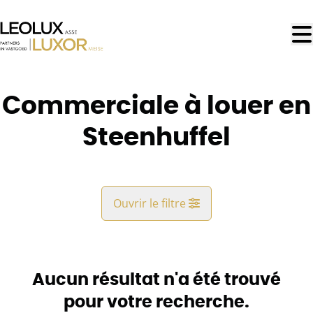
Aller au contenu principal
Commerciale à louer en
Steenhuffel
Ouvrir le filtre
Commune
Londerzeel (1840)
Aucun résultat n'a été trouvé
Remove
Vue de la carte
pour votre recherche.