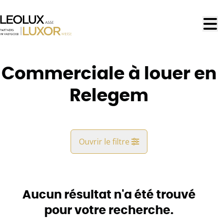
Aller au contenu principal
Commerciale à louer en
Relegem
Ouvrir le filtre
Commune
Relegem (1731)
Aucun résultat n'a été trouvé
Remove
Vue de la carte
pour votre recherche.