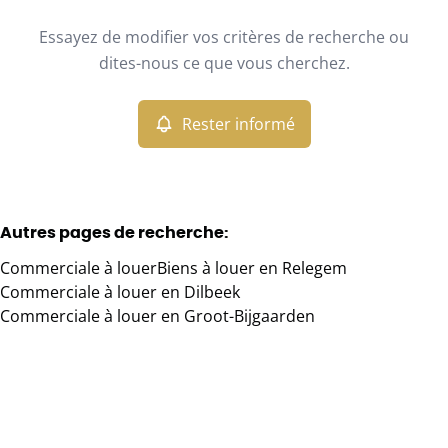
Type
Essayez de modifier vos critères de recherche ou
Commerciale
Rester informé
Trier par
Remove
dites-nous ce que vous cherchez.
Rester informé
Critères plus
Min. budget
Autres pages de recherche
:
Commerciale à louer
Biens à louer en Relegem
Max. budget
Commerciale à louer en Dilbeek
Commerciale à louer en Groot-Bijgaarden
Chercher