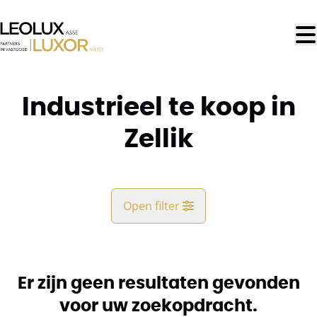
Ga naar hoofdinhoud
Industrieel te koop in
Zellik
Open filter
Gemeente
Zellik (1731)
Er zijn geen resultaten gevonden
Remove
Kaartweergave
voor uw zoekopdracht.