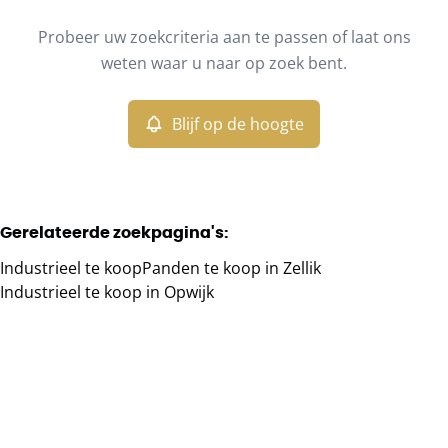
Type
Probeer uw zoekcriteria aan te passen of laat ons
Industrieel
Blijf op de hoogte
Sorteer op
Remove
weten waar u naar op zoek bent.
Blijf op de hoogte
Meer criteria
Min. budget
Gerelateerde zoekpagina's
:
Industrieel te koop
Panden te koop in Zellik
Max. budget
Industrieel te koop in Opwijk
Zoeken