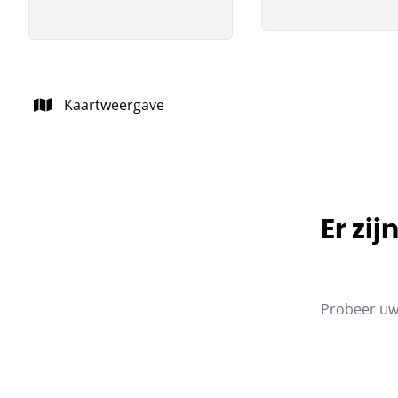
Kaartweergave
Er zi
Probeer uw 