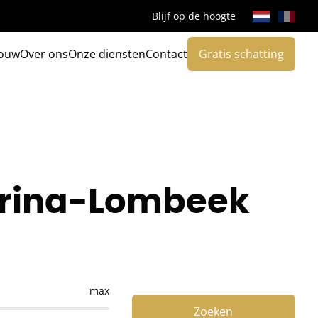
Blijf op de hoogte
ouw
Over ons
Onze diensten
Contact
Gratis schatting
herina-Lombeek
max
Zoeken