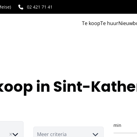
eise)
02 421 71 41
Te koop
Te huur
Nieuwb
e koop in Sint-Kat
min
e
Meer criteria