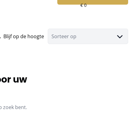
Blijf op de hoogte
Sorteer op
oor uw
p zoek bent.