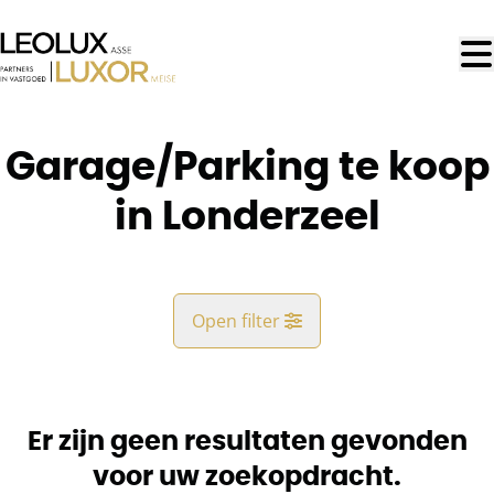
Ga naar hoofdinhoud
Garage/Parking te koop
in Londerzeel
Open filter
Gemeente
Londerzeel (1840)
Er zijn geen resultaten gevonden
Remove
Kaartweergave
voor uw zoekopdracht.