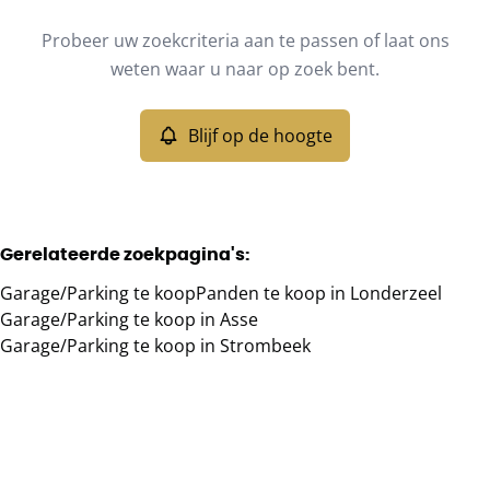
Type
Probeer uw zoekcriteria aan te passen of laat ons
Garage/Parking
Blijf op de hoogte
Sorteer op
Remove
weten waar u naar op zoek bent.
Blijf op de hoogte
Meer criteria
Min. budget
Gerelateerde zoekpagina's
:
Garage/Parking te koop
Panden te koop in Londerzeel
Max. budget
Garage/Parking te koop in Asse
Garage/Parking te koop in Strombeek
Zoeken